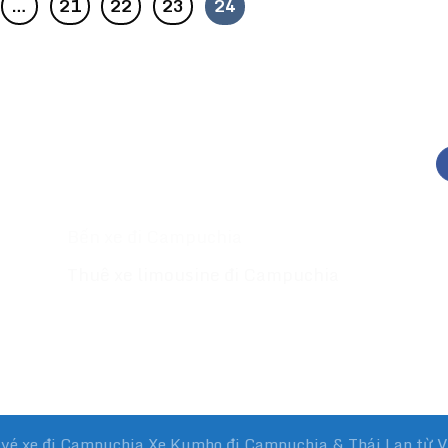
…
21
22
23
24
MỤC LỤC
K
️
Giới thiệu
Xe đi Campuchia
Bến xe đi Campuchia
Thuê xe limousine đi Campuchia
i
 vé xe đi Campuchia
Xe Kumho đi Campuchia
& Thái Lan từ 