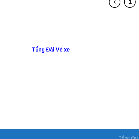
1
SAPACO LIMOUSINE CUNG CẤP
Tổng Đài Vé xe
đi Campuchia - Thái Lan ☎
1900 9227 luôn sẵn sàng phục vụ đặt vé
giúp bạn! Chúng tôi sẽ đặt cho bạn các vé
tại Phnom Penh - Siem Reap - Sihanouk
Ville - Bangkok -Kohrong Sanloem....Với
hơn 500 chuyến xe mỗi ngày khởi hành
khắp các tỉnh thành tại Campuchia & Thá
Lan website :
Tongdaive.com
Tổng đài