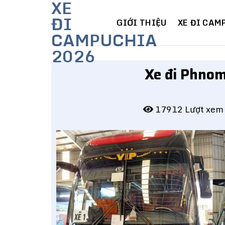
XE
Skip
ĐI
to
GIỚI THIỆU
XE ĐI CAM
CAMPUCHIA
content
2026
Xe đi Phno
17912 Lượt xe