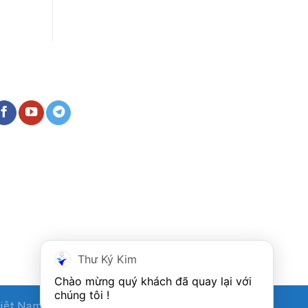
ẾT NỐI VỚI CHÚNG TÔI
Thư Ký Kim
Chào mừng quý khách đã quay lại với 
chúng tôi !
Việt Nam.