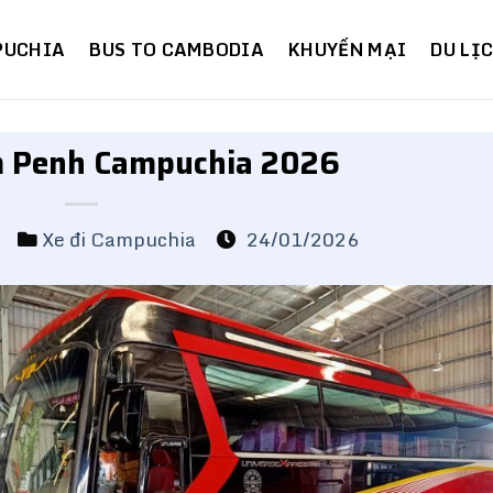
PUCHIA
BUS TO CAMBODIA
KHUYẾN MẠI
DU LỊ
m Penh Campuchia 2026
m
Xe đi Campuchia
24/01/2026