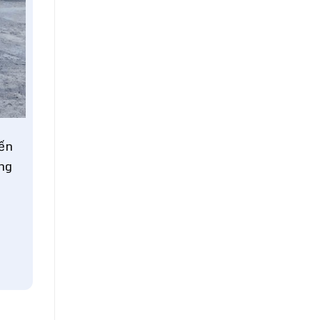
ến
ng