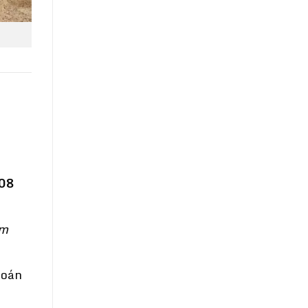
08
om
toán