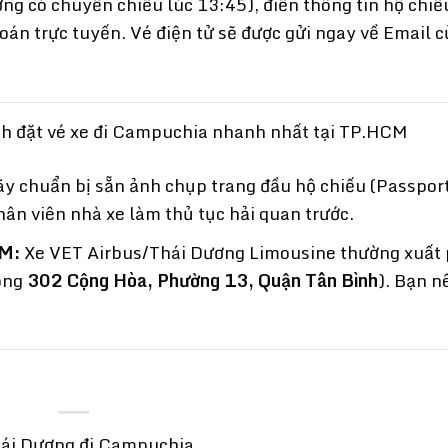
g có chuyến chiều lúc 13:45), điền thông tin hộ chiế
toán trực tuyến. Vé điện tử sẽ được gửi ngay về Email c
ách đặt vé xe đi Campuchia nhanh nhất tại TP.HCM
ãy chuẩn bị sẵn ảnh chụp trang đầu hộ chiếu (Passpor
hân viên nhà xe làm thủ tục hải quan trước.
CM:
Xe VET Airbus/Thái Dương Limousine thường xuất 
hòng
302 Cộng Hòa, Phường 13, Quận Tân Bình
). Bạn n
hái Dương đi Campuchia