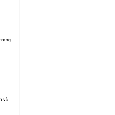
 trạng
h và