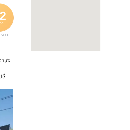
2
100
 SEO
 thực
 để