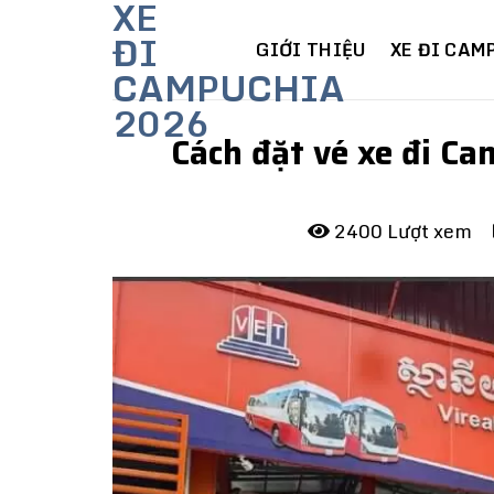
XE
Skip
ĐI
to
GIỚI THIỆU
XE ĐI CAM
CAMPUCHIA
content
2026
Cách đặt vé xe đi C
2400 Lượt xem