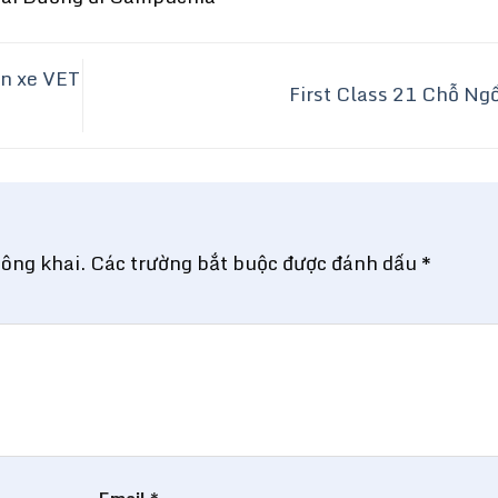
ên xe VET
First Class 21 Chỗ Ng
công khai.
Các trường bắt buộc được đánh dấu
*