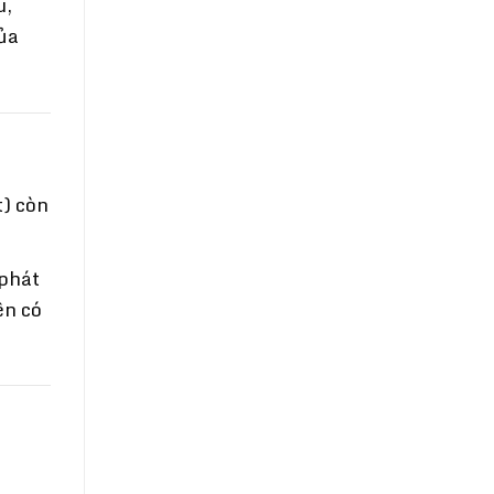
u,
ủa
t) còn
phát
ên có