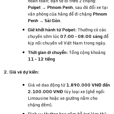
hoàn toàn; bạn sẽ đi theo 2 chặng:
Poipet → Phnom Penh
, sau đó đổi xe tại
văn phòng của hãng để đi chặng
Phnom
Penh → Sài Gòn
.
Giờ khởi hành từ Poipet:
Thường có các
chuyến sớm lúc
07:00 – 08:00 sáng
để
kịp nối chuyến về Việt Nam trong ngày.
Thời gian di chuyển:
Tổng cộng khoảng
11 – 12 tiếng
2. Giá vé dự kiến:
Giá vé dao động từ
1.890.000 VNĐ đến
2.100.000 VNĐ
tùy loại xe (ghế ngồi
Limousine hoặc xe giường nằm cho
chặng đêm).
Dịch vụ thường bao gồm hỗ trợ làm thủ