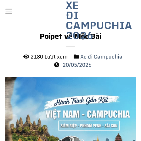
XE
Skip
ĐI
to
content
CAMPUCHIA
2026
Poipet về Mộc Bài
2180 Lượt xem
Xe đi Campuchia
20/05/2026