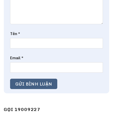
Tên
*
Email
*
GỌI 19009227