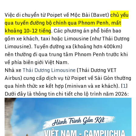
Việc di chuyển từ Poipet về Mộc Bài (Bavet)
chủ yếu
qua tuyến đường bộ chính qua Phnom Penh, mất
khoảng 10-12 tiếng
. Các phương án phổ biến bao
gồm xe khách, taxi hoặc Limousine (như
Thái Dương
Limousine
). Tuyến đường xa (khoảng hơn 400km)
nên thường đi qua trung tâm Phnom Penh trước khi
về phía biên giới Việt Nam.
Nhà xe
Thái Dương Limousine
(Thái Dương VET
Airbus) cung cấp dịch vụ từ Poipet về Sài Gòn thường
qua hình thức xe kết hợp (minivan và xe khách). [
1
]
Dưới đây là thông tin chi tiết cho lộ trình năm 2026: