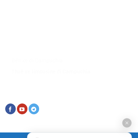
hành khắp các tỉnh thành tại Campuchia & Thái
Lan website :
Tongdaive.com
MỤC LỤC
Giới thiệu
Xe đi Campuchia
Bến xe đi Campuchia
Thuê xe limousine đi Campuchia
KẾT NỐI VỚI CHÚNG TÔI