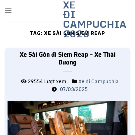
XE
Skip
ĐI
to
content
CAMPUCHIA
2026
TAG:
XE SÀI GÒN SIEM REAP
Xe Sài Gòn đi Siem Reap – Xe Thái
Dương
29554 Lượt xem
Xe đi Campuchia
07/03/2025