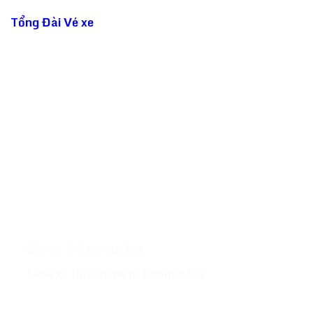
Tổng Đài Vé xe
đi Campuchia - Thái Lan ☎️ 1900
9227 luôn sẵn sàng phục vụ đặt vé giúp bạn! Chúng
tôi sẽ đặt cho bạn các vé tại Phnom Penh - Siem
Reap - Sihanouk Ville - Bangkok -Kohrong
Sanloem....Với hơn 500 chuyến xe mỗi ngày khởi
hành khắp các tỉnh thành tại Campuchia & Thái
Lan website :
Tongdaive.com
MỤC LỤC
Giới thiệu
Xe đi Campuchia
Bến xe đi Campuchia
Thuê xe limousine đi Campuchia