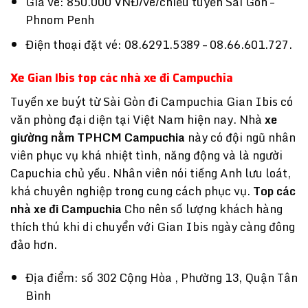
Giá vé: 850.000 VNĐ/vé/chiều tuyến Sài Gòn –
Phnom Penh
Điện thoại đặt vé: 08.6291.5389 – 08.66.601.727.
Xe Gian Ibis top các nhà xe đi Campuchia
Tuyến xe buýt từ Sài Gòn đi Campuchia Gian Ibis có
văn phòng đại diện tại Việt Nam hiện nay. Nhà
xe
giường nằm TPHCM Campuchia
này có đội ngũ nhân
viên phục vụ khá nhiệt tình, năng động và là người
Capuchia chủ yếu. Nhân viên nói tiếng Anh lưu loát,
khá chuyên nghiệp trong cung cách phục vụ.
Top các
nhà xe đi Campuchia
Cho nên số lượng khách hàng
thích thú khi di chuyển với Gian Ibis ngày càng đông
đảo hơn.
Địa điểm: số 302 Cộng Hòa , Phường 13, Quận Tân
Bình