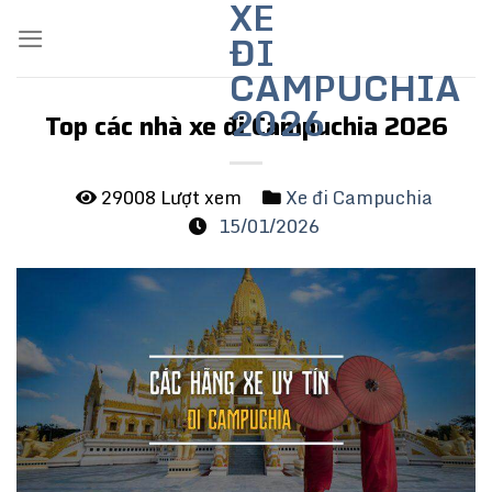
XE
Skip
ĐI
to
content
CAMPUCHIA
2026
Top các nhà xe đi Campuchia 2026
29008 Lượt xem
Xe đi Campuchia
15/01/2026