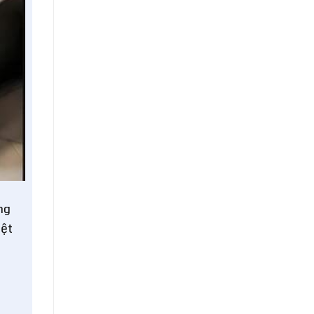
ng
iệt