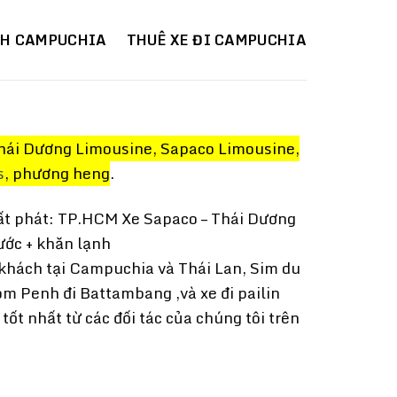
CH CAMPUCHIA
THUÊ XE ĐI CAMPUCHIA
hái Dương Limousine, Sapaco Limousine,
s
, phương heng
.
uất phát: TP.HCM Xe Sapaco – Thái Dương
ước + khăn lạnh
 khách tại Campuchia và Thái Lan, Sim du
om Penh đi Battambang ,và xe đi pailin
ốt nhất từ các đối tác của chúng tôi trên