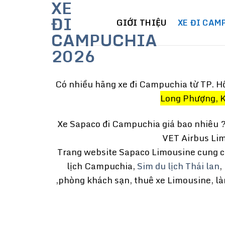
XE
Skip
ĐI
to
GIỚI THIỆU
XE ĐI CAM
CAMPUCHIA
content
2026
Có nhiều hãng xe đi Campuchia từ TP.
Hồ
Long Phượng, 
Xe Sapaco đi Campuchia giá bao nhiêu ?
VET Airbus Lim
Trang website Sapaco Limousine cung cấp
lịch Campuchia,
Sim du lịch Thái lan
,
,phòng khách sạn, thuê xe Limousine, làm