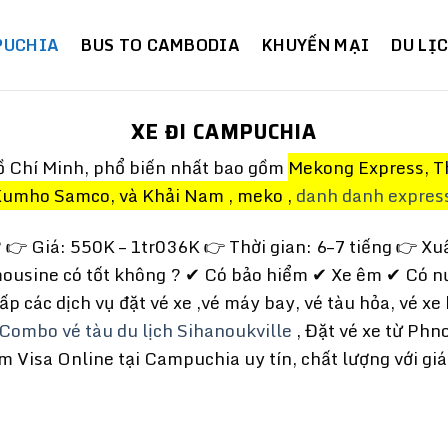
PUCHIA
BUS TO CAMBODIA
KHUYẾN MẠI
DU LỊ
XE ĐI CAMPUCHIA
 Chí Minh, phổ biến nhất bao gồm
Mekong Express, T
Kumho Samco, và Khải Nam , meko ,
danh danh expres
 👉 Giá: 550K – 1tr036K 👉 Thời gian: 6–7 tiếng 👉 X
ousine có tốt không ? ✔ Có bảo hiểm ✔ Xe êm ✔ Có n
 các dịch vụ đặt vé xe ,vé máy bay, vé tàu hỏa, vé xe
Combo vé tàu du lịch Sihanoukville
, Đặt vé xe từ Phn
 Visa Online tại Campuchia uy tín, chất lượng với giá t