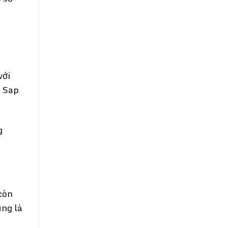
với
e Sap
g
còn
ũng là