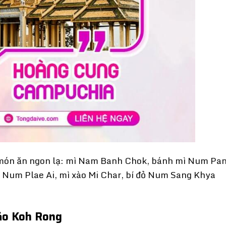
món ăn ngon lạ: mì Nam Banh Chok, bánh mì Num Pan
o Num Plae Ai, mì xào Mi Char, bí đỏ Num Sang Khya
Đảo Koh Rong