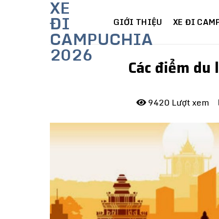
XE
Skip
ĐI
to
GIỚI THIỆU
XE ĐI CAM
CAMPUCHIA
content
2026
Các điểm du 
9420 Lượt xem