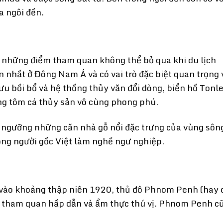
a ngôi đền.
g những điểm tham quan không thể bỏ qua khi du lịch
 nhất ở Đông Nam Á và có vai trò đặc biệt quan trọng 
u bồi bổ và hệ thống thủy văn đổi dòng, biển hồ Tonl
ợng tôm cá thủy sản vô cùng phong phú.
 ngưỡng những căn nhà gỗ nổi đặc trưng của vùng sôn
đông người gốc Việt làm nghề ngư nghiệp.
 vào khoảng thập niên 1920, thủ đô Phnom Penh (hay 
m tham quan hấp dẫn và ẩm thực thú vị. Phnom Penh c