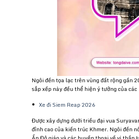
Ngôi đền tọa lạc trên vùng đất rộng gần 
sắp xếp này đều thể hiện ý tưởng của các
Xe đi Siem Reap 2026
Được xây dựng dưới triều đại vua Suryav
đỉnh cao của kiến trúc Khmer. Ngôi đền nổ
Ấn Độ giáo và các huyền thoại về vị thần 