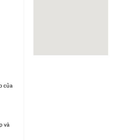
o của
p và