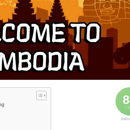
8
ng
/ 
Điểm