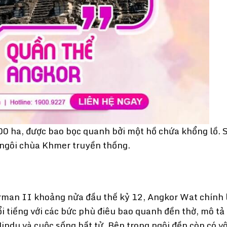
200 ha, được bao bọc quanh bởi một hồ chứa khổng lồ. 
 ngôi chùa Khmer truyền thống.
arman II khoảng nửa đầu thế kỷ 12, Angkor Wat chính 
i tiếng với các bức phù điêu bao quanh đền thờ, mô tả 
Hindu và cuộc sống bất tử. Bên trong ngôi đền còn có v