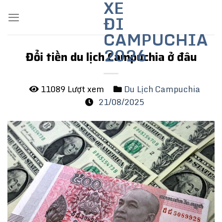
XE
Skip
ĐI
to
content
CAMPUCHIA
2026
Đổi tiền du lịch Campuchia ở đâu
11089 Lượt xem
Du Lịch Campuchia
21/08/2025