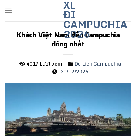
XE
Skip
ĐI
to
content
CAMPUCHIA
2026
Khách Việt Nam đến Campuchia
đông nhất
4017 Lượt xem
Du Lịch Campuchia
30/12/2025