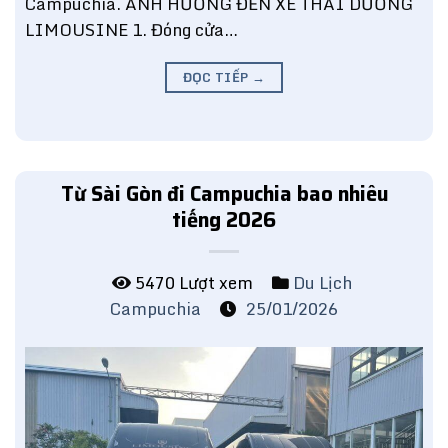
Campuchia. ẢNH HƯỞNG ĐẾN XE THÁI DƯƠNG
LIMOUSINE 1. Đóng cửa…
ĐỌC TIẾP
→
Từ Sài Gòn đi Campuchia bao nhiêu
tiếng 2026
5470 Lượt xem
Du Lịch
Campuchia
25/01/2026