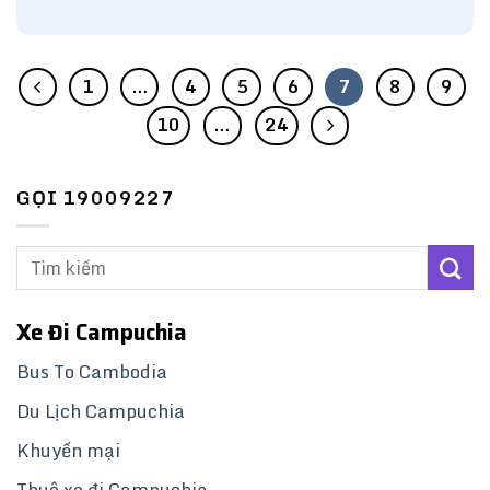
1
…
4
5
6
7
8
9
10
…
24
GỌI 19009227
Xe Đi Campuchia
Bus To Cambodia
Du Lịch Campuchia
Khuyến mại
Thuê xe đi Campuchia