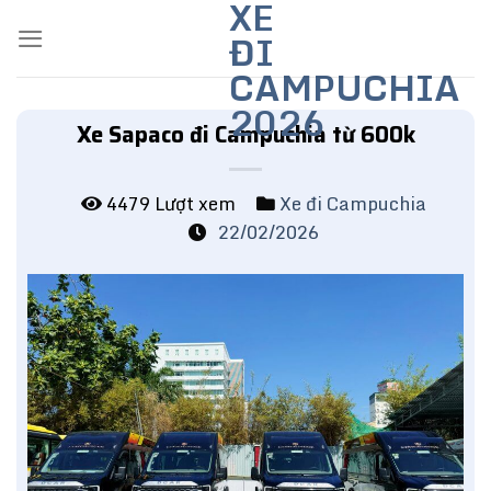
XE
Skip
ĐI
to
content
CAMPUCHIA
2026
Xe Sapaco đi Campuchia từ 600k
4479 Lượt xem
Xe đi Campuchia
22/02/2026