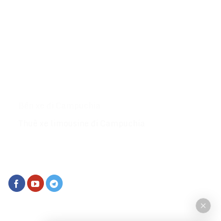
hành khắp các tỉnh thành tại Campuchia & Thái
Lan website :
Tongdaive.com
MỤC LỤC
Giới thiệu
Xe đi Campuchia
Bến xe đi Campuchia
Thuê xe limousine đi Campuchia
KẾT NỐI VỚI CHÚNG TÔI