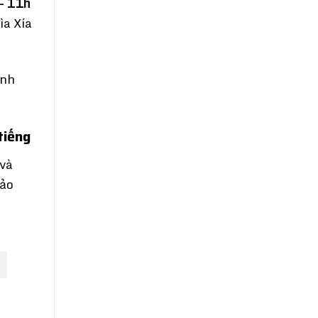
– 11h
ìa Xía
ành
tiếng
 và
hảo