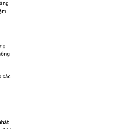
sàng
iệm
àng
hông
p các
phát