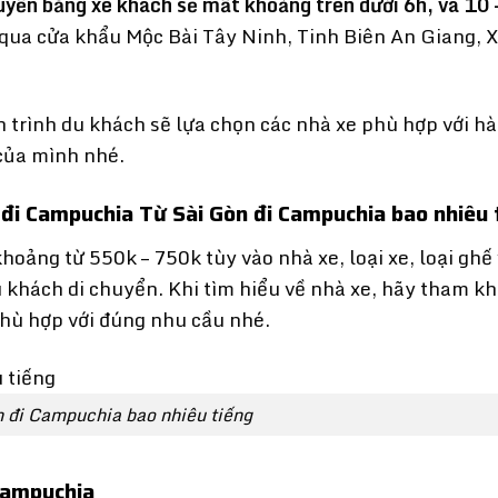
yển bằng xe khách sẽ mất khoảng trên dưới 6h, và 10 
qua cửa khẩu Mộc Bài Tây Ninh, Tinh Biên An Giang, X
h trình du khách sẽ lựa chọn các nhà xe phù hợp với h
của mình nhé.
 đi Campuchia Từ Sài Gòn đi Campuchia bao nhiêu 
hoảng từ 550k – 750k tùy vào nhà xe, loại xe, loại ghế
khách di chuyển. Khi tìm hiểu về nhà xe, hãy tham k
 phù hợp với đúng nhu cầu nhé.
 đi Campuchia bao nhiêu tiếng
 Campuchia