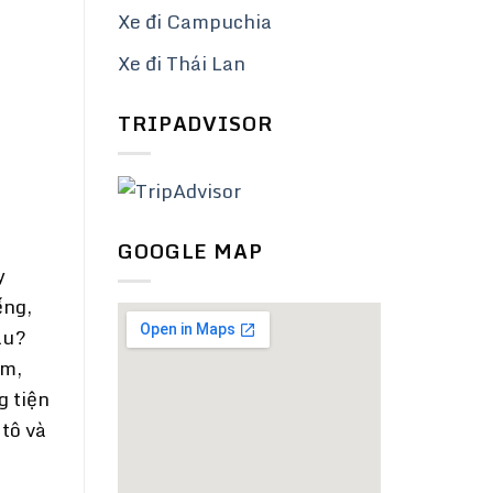
Xe đi Campuchia
Xe đi Thái Lan
TRIPADVISOR
GOOGLE MAP
y
ếng,
âu?
am,
 tiện
tô và