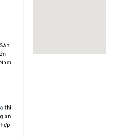
 Sân
lớn
t Nam
ia
thì
 gian
 hợp.