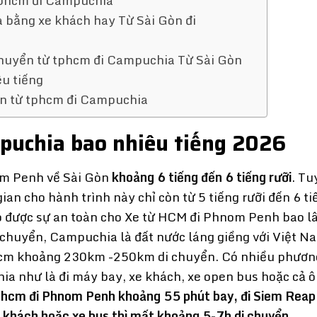
tphcm đi Campuchia
 bằng xe khách hay Từ Sài Gòn đi
 chuyển từ tphcm đi Campuchia Từ Sài Gòn
u tiếng
tín từ tphcm đi Campuchia
puchia bao nhiêu tiếng 2026
om Penh về Sài Gòn
khoảng 6 tiếng đến 6 tiếng rưỡi
. Tu
ian cho hành trình này chỉ còn từ 5 tiếng rưỡi đến 6 ti
ảo được sự an toàn cho Xe từ HCM đi Phnom Penh bao l
chuyển, Campuchia là đất nước láng giềng với Việt N
m khoảng 230km -250km di chuyển. Có nhiều phương
a như là đi máy bay, xe khách, xe open bus hoặc cả ô 
tphcm đi Phnom Penh khoảng 55 phút bay, đi Siem Reap
khách hoặc xe bus thì mất khoảng 5-7h di chuyển.