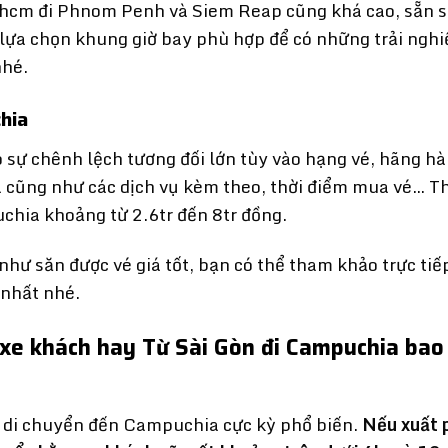
phcm đi Phnom Penh và Siem Reap cũng khá cao, sẵn 
 lựa chọn khung giờ bay phù hợp để có những trải ngh
nhé.
hia
sự chênh lệch tương đối lớn tùy vào hạng vé, hãng h
 cũng như các dịch vụ kèm theo, thời điểm mua vé… T
chia khoảng từ 2.6tr đến 8tr đồng.
hư săn được vé giá tốt, bạn có thể tham khảo trực tiế
 nhất nhé.
 xe khách hay Từ Sài Gòn đi Campuchia bao
 di chuyển đến Campuchia cực kỳ phổ biến.
Nếu xuất 