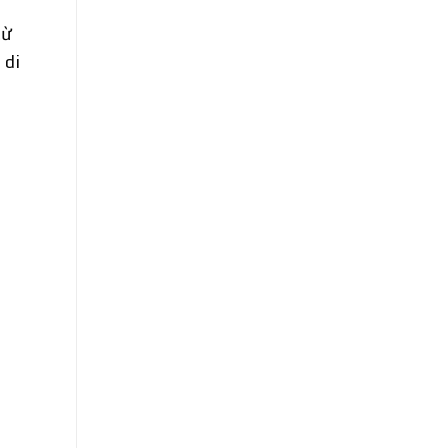
từ
 di