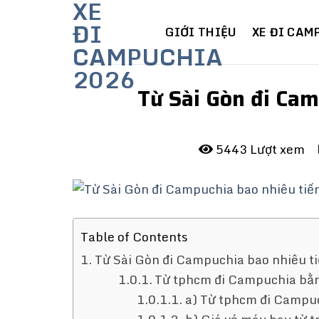
XE
Skip
ĐI
to
GIỚI THIỆU
XE ĐI CAM
CAMPUCHIA
content
2026
Từ Sài Gòn đi Cam
5443 Lượt xem
Table of Contents
Từ Sài Gòn đi Campuchia bao nhiêu t
Từ tphcm đi Campuchia bằ
a) Từ tphcm đi Campu