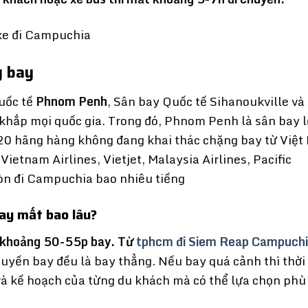
y bay
uốc tế
Phnom Penh
, Sân bay Quốc tế Sihanoukville và
khắp mọi quốc gia. Trong đó, Phnom Penh là sân bay 
20 hãng hàng không đang khai thác chặng bay từ Việ
ietnam Airlines, Vietjet, Malaysia Airlines, Pacific
Gòn đi Campuchia bao nhiêu tiếng
ay mất bao lâu?
 khoảng 50-55p bay. Từ
tphcm đi Siem Reap Campuch
huyến bay đều là bay thẳng. Nếu bay quá cảnh thì thời
 và kế hoạch của từng du khách mà có thể lựa chọn phù