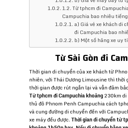
b) Giá vé máy bay từ 
1.2. Từ tphcm đi Campuchia
Campuchia bao nhiêu tiếng
a) Giá vé xe khách di
đi Campuchia bao nhiê
b) Một số hãng xe uy 
Từ Sài Gòn đi Cam
Thời gian di chuyển của xe khách từ Phn
nhiên, với Thái Dương Limousine thì thời g
thời gian được rút ngắn lại và vẫn đảm b
Từ tphcm đi Campuchia
khoảng
230km di 
thủ đô Phnom Penh Campuchia cách tphc
và cung đường di chuyển đến với Campuchi
xe máy đều được.
Thời gian di chuyển từ 
khoảng 1h50p bay. Nếu di chuyển bằng xe 