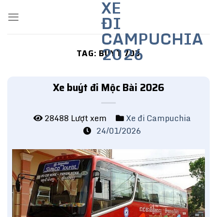
XE
Skip
ĐI
to
content
CAMPUCHIA
2026
TAG:
BUYT 703
Xe buýt đi Mộc Bài 2026
28488 Lượt xem
Xe đi Campuchia
24/01/2026