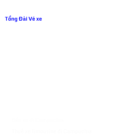
SAPACO LIMOUSINE CUNG CẤP
Tổng Đài Vé xe
đi Campuchia - Thái Lan ☎️ 1900
9227 luôn sẵn sàng phục vụ đặt vé giúp bạn! Chúng
tôi sẽ đặt cho bạn các vé tại Phnom Penh - Siem
Reap - Sihanouk Ville - Bangkok -Kohrong
Sanloem....Với hơn 500 chuyến xe mỗi ngày khởi
hành khắp các tỉnh thành tại Campuchia & Thái
Lan website :
Tongdaive.com
MỤC LỤC
Giới thiệu
Xe đi Campuchia
Bến xe đi Campuchia
Thuê xe limousine đi Campuchia