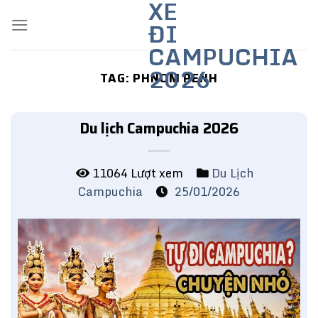
XE
Skip
ĐI
to
content
CAMPUCHIA
2026
TAG:
PHNOM PENH
Du lịch Campuchia 2026
11064 Lượt xem
Du Lịch
Campuchia
25/01/2026