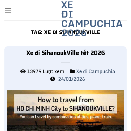
XE
Skip
ĐI
to
content
CAMPUCHIA
2026
TAG:
XE ĐI SIHANOUKVILLE
Xe đi SihanoukVille tết 2026
13979 Lượt xem
Xe đi Campuchia
24/01/2026