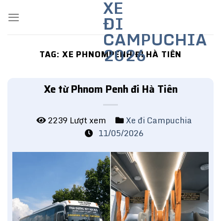
XE
Skip
ĐI
to
content
CAMPUCHIA
2026
TAG:
XE PHNOMPENH ĐI HÀ TIÊN
Xe từ Phnom Penh đi Hà Tiên
2239 Lượt xem
Xe đi Campuchia
11/05/2026