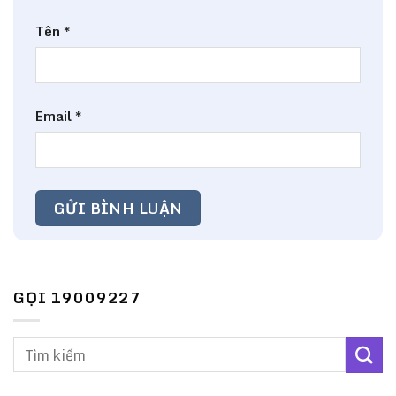
Tên
*
Email
*
GỌI 19009227