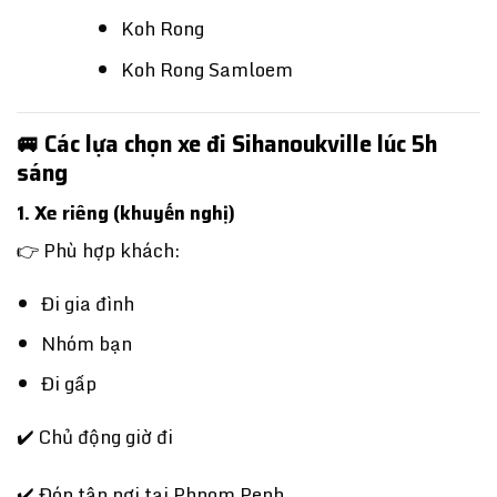
Koh Rong
Koh Rong Samloem
🚐 Các lựa chọn xe đi Sihanoukville lúc 5h
sáng
1. Xe riêng (khuyến nghị)
👉 Phù hợp khách:
Đi gia đình
Nhóm bạn
Đi gấp
✔️ Chủ động giờ đi
✔️ Đón tận nơi tại
Phnom Penh