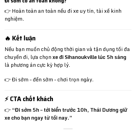
Đi sớm có an toàn không?
👉 Hoàn toàn an toàn nếu đi xe uy tín, tài xế kinh
nghiệm.
🔥 Kết luận
Nếu bạn muốn chủ động thời gian và tận dụng tối đa
chuyến đi, lựa chọn
xe đi
Sihanoukville
lúc 5h sáng
là phương án cực kỳ hợp lý.
👉 Đi sớm – đến sớm – chơi trọn ngày.
⚡ CTA chốt khách
👉
“Đi sớm 5h – tới biển trước 10h, Thái Dương giữ
xe cho bạn ngay từ tối nay.”