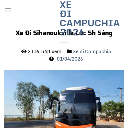
XE
Skip
ĐI
to
content
CAMPUCHIA
2026
Xe Đi Sihanoukville Lúc 5h Sáng
2116 Lượt xem
Xe đi Campuchia
01/04/2026