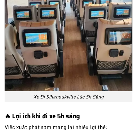
Xe Đi Sihanoukville Lúc 5h Sáng
🔥 Lợi ích khi đi xe 5h sáng
Việc xuất phát sớm mang lại nhiều lợi thế: