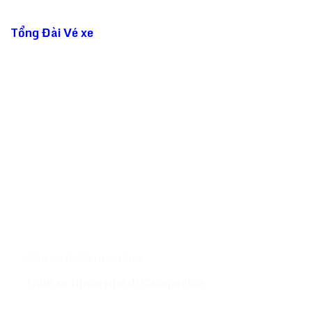
SAPACO LIMOUSINE CUNG CẤP
Tổng Đài Vé xe
đi Campuchia - Thái Lan ☎️ 1900
9227 luôn sẵn sàng phục vụ đặt vé giúp bạn! Chúng
tôi sẽ đặt cho bạn các vé tại Phnom Penh - Siem
Reap - Sihanouk Ville - Bangkok -Kohrong
Sanloem....Với hơn 500 chuyến xe mỗi ngày khởi
hành khắp các tỉnh thành tại Campuchia & Thái
Lan website :
Tongdaive.com
MỤC LỤC
Giới thiệu
Xe đi Campuchia
Bến xe đi Campuchia
Thuê xe limousine đi Campuchia