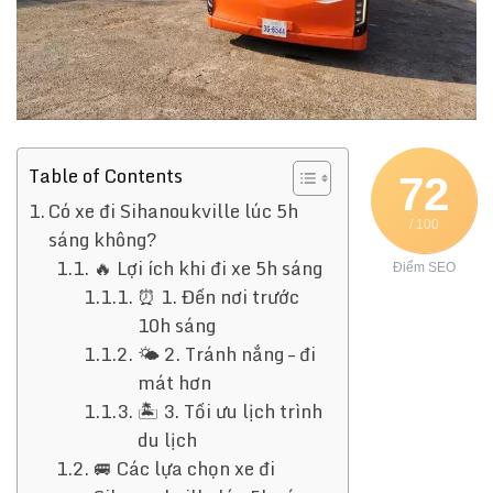
Table of Contents
72
Có xe đi Sihanoukville lúc 5h
/ 100
sáng không?
🔥 Lợi ích khi đi xe 5h sáng
Điểm SEO
⏰ 1. Đến nơi trước
10h sáng
🌤️ 2. Tránh nắng – đi
mát hơn
🏝️ 3. Tối ưu lịch trình
du lịch
🚐 Các lựa chọn xe đi