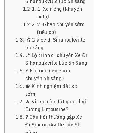
Sihanoukville lúc 5h sáng
1. Xe riêng (khuyến
nghị)
2. Ghép chuyến sớm
(nếu có)
💰 Giá xe đi Sihanoukville
5h sáng
📍 Lộ trình di chuyển Xe Đi
Sihanoukville Lúc 5h Sáng
⚡ Khi nào nên chọn
chuyến 5h sáng?
🧠 Kinh nghiệm đặt xe
sớm
🔥 Vì sao nên đặt qua Thái
Dương Limousine?
❓ Câu hỏi thường gặp Xe
Đi Sihanoukville Lúc 5h
Sáng