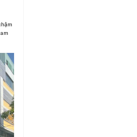
 chậm
ham