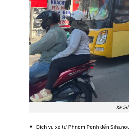
Xe Si
Dịch vụ xe từ Phnom Penh đến Sihanoukv