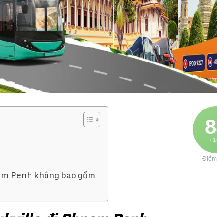
8
/ 
Điểm
nom Penh không bao gồm