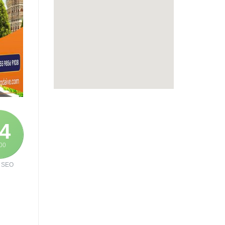
4
100
 SEO