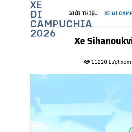
XE
Skip
ĐI
to
GIỚI THIỆU
XE ĐI CAM
CAMPUCHIA
content
2026
Xe Sihanoukv
11220 Lượt xe