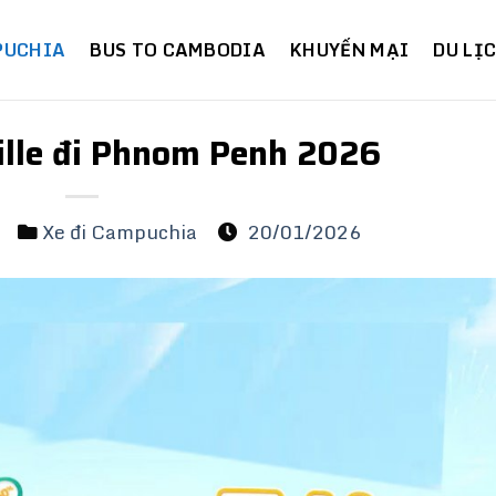
PUCHIA
BUS TO CAMBODIA
KHUYẾN MẠI
DU LỊ
ille đi Phnom Penh 2026
m
Xe đi Campuchia
20/01/2026