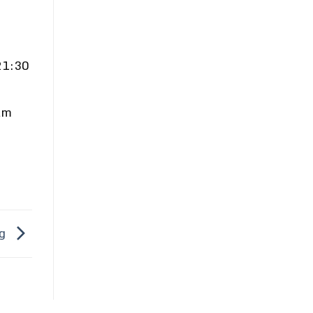
21:30
ậm
ng