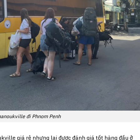
hanoukville đi Phnom Penh
ille giá rẻ nhưng lại được đánh giá tốt hàng đầu ở