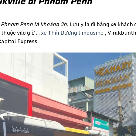
kville đi Phnom Penh
ến Phnom Penh là khoảng 3h
. Lưu ý là đi bằng xe khách
ụ thuộc vào giờ …
xe Thái Dương limousine
, Virakbunt
Capitol Express