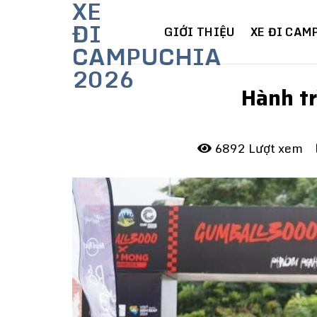
XE
Skip
ĐI
to
GIỚI THIỆU
XE ĐI CAM
CAMPUCHIA
content
2026
Hành t
6892 Lượt xem