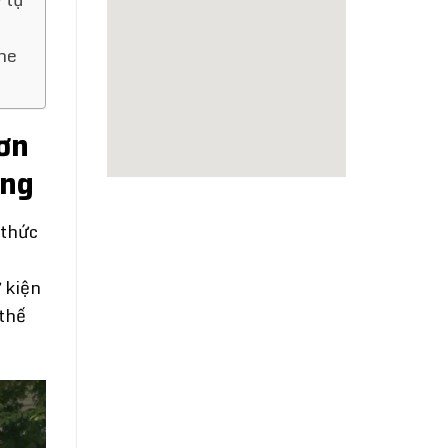
ne
ơn
ếng
 thức
 kiện
 thế