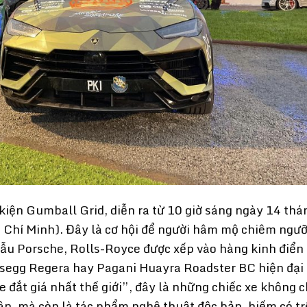
 kiện Gumball Grid, diễn ra từ 10 giờ sáng ngày 14 thá
Hồ Chí Minh). Đây là cơ hội để người hâm mộ chiêm ngư
mẫu Porsche, Rolls-Royce được xếp vào hàng kinh điển
gsegg Regera hay Pagani Huayra Roadster BC hiện đại
xe đắt giá nhất thế giới”, đây là những chiếc xe không c
tân, mà còn là tác phẩm nghệ thuật độc bản, hiếm có t