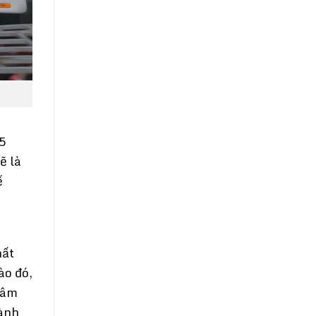
 5
ẽ là
ế
hất
ào đó,
 âm
hành