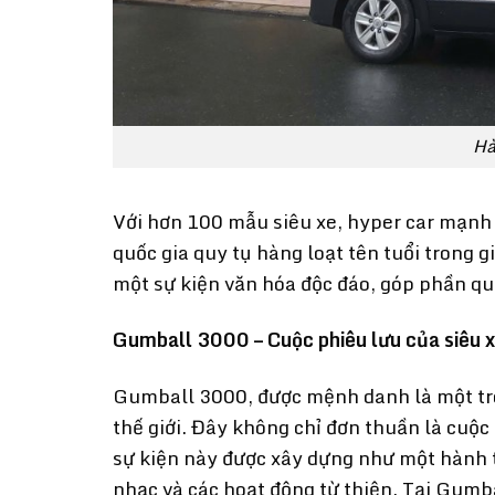
Hà
Với hơn 100 mẫu siêu xe, hyper car mạnh m
quốc gia quy tụ hàng loạt tên tuổi trong 
một sự kiện văn hóa độc đáo, góp phần q
Gumball 3000 – Cuộc phiêu lưu của siêu x
Gumball 3000, được mệnh danh là một tro
thế giới. Đây không chỉ đơn thuần là cuộ
sự kiện này được xây dựng như một hành tr
nhạc và các hoạt động từ thiện. Tại Gumb