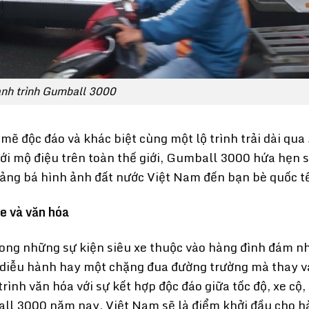
nh trình Gumball 3000
ẽ độc đáo và khác biệt cùng một lộ trình trải dài qua
giới mộ điệu trên toàn thế giới, Gumball 3000 hứa hẹn s
uảng bá hình ảnh đất nước Việt Nam đến bạn bè quốc t
e và văn hóa
ng những sự kiện siêu xe thuộc vào hàng đình đám n
c diễu hành hay một chặng đua đường trường mà thay v
ình văn hóa với sự kết hợp độc đáo giữa tốc độ, xe cộ,
all 3000 năm nay, Việt Nam sẽ là điểm khởi đầu cho 