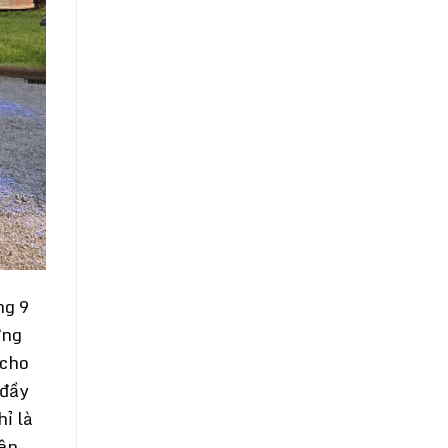
ng 9
ỡng
 cho
 đầy
hỉ là
rên