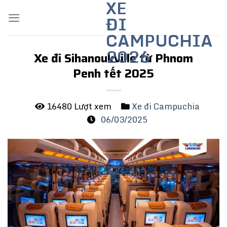
XE
Skip
ĐI
to
content
CAMPUCHIA
2026
Xe đi Sihanoukville từ Phnom
Penh tết 2025
16480 Lượt xem
Xe đi Campuchia
06/03/2025