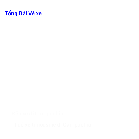
SAPACO LIMOUSINE CUNG CẤP
Tổng Đài Vé xe
đi Campuchia - Thái Lan ☎️ 1900
9227 luôn sẵn sàng phục vụ đặt vé giúp bạn! Chúng
tôi sẽ đặt cho bạn các vé tại Phnom Penh - Siem
Reap - Sihanouk Ville - Bangkok -Kohrong
Sanloem....Với hơn 500 chuyến xe mỗi ngày khởi
hành khắp các tỉnh thành tại Campuchia & Thái
Lan website :
Tongdaive.com
MỤC LỤC
Giới thiệu
Xe đi Campuchia
Bến xe đi Campuchia
Thuê xe limousine đi Campuchia